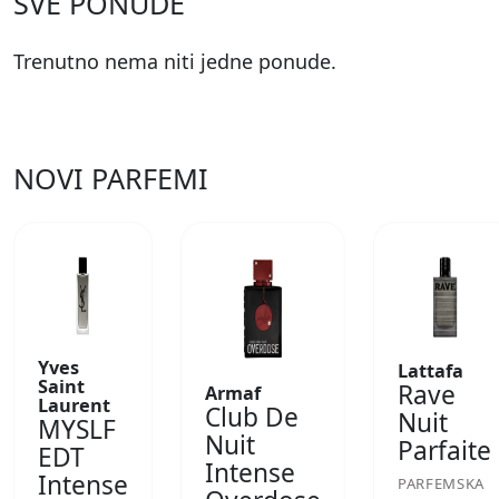
SVE PONUDE
Trenutno nema niti jedne ponude.
NOVI PARFEMI
Yves
Lattafa
Saint
Rave
Armaf
Laurent
Club De
Nuit
MYSLF
Nuit
Parfaite
EDT
Intense
Intense
PARFEMSKA