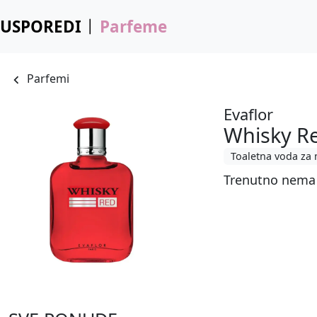
USPOREDI
Parfeme
Parfemi
Evaflor
Whisky R
Toaletna voda za
Trenutno nema 