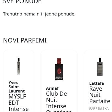
SVE PONUDE
Trenutno nema niti jedne ponude.
NOVI PARFEMI
Yves
Lattafa
Saint
Rave
Armaf
Laurent
Club De
Nuit
MYSLF
Nuit
Parfaite
EDT
Intense
Intense
PARFEMSKA