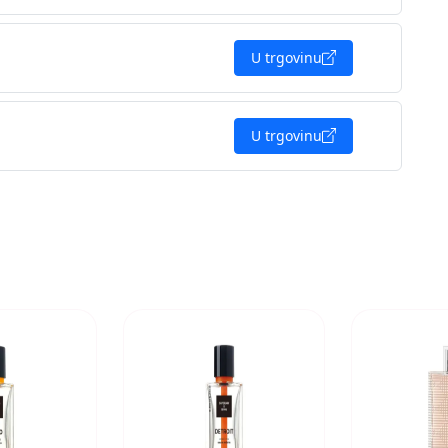
U trgovinu
U trgovinu