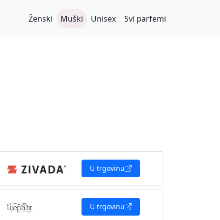
Ženski
Muški
Unisex
Svi parfemi
U trgovinu
U trgovinu