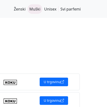
Ženski
Muški
Unisex
Svi parfemi
U trgovinu
U trgovinu