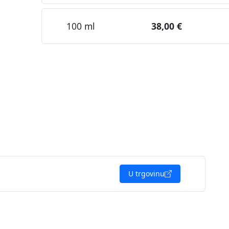
100 ml
38,00 €
U trgovinu