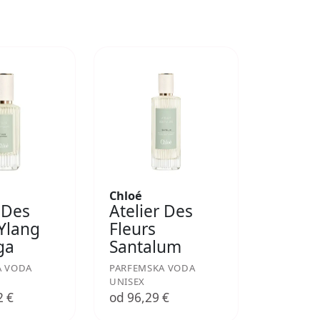
Chloé
 Des
Atelier Des
 Ylang
Fleurs
ga
Santalum
A VODA
PARFEMSKA VODA
UNISEX
2 €
od 96,29 €