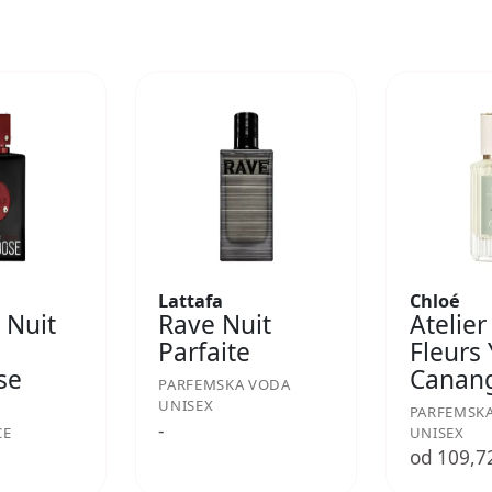
Lattafa
Chloé
 Nuit
Rave Nuit
Atelier
Parfaite
Fleurs
se
Canan
PARFEMSKA VODA
UNISEX
PARFEMSK
-
CE
UNISEX
€
od 109,7