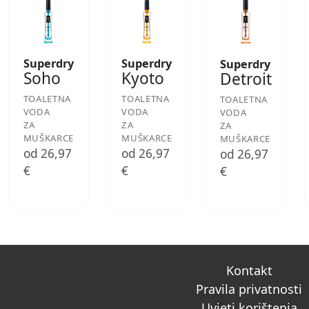
Superdry
Superdry
Superdry
Soho
Kyoto
Detroit
TOALETNA
TOALETNA
TOALETNA
VODA
VODA
VODA
ZA
ZA
ZA
MUŠKARCE
MUŠKARCE
MUŠKARCE
od 26,97
od 26,97
od 26,97
€
€
€
Kontakt
Pravila privatnosti
Uvjeti korištenja