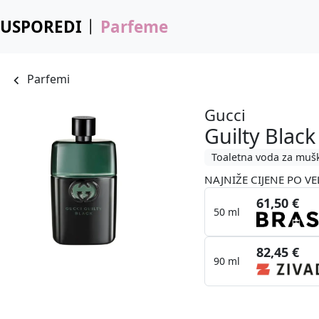
USPOREDI
Parfeme
Parfemi
Gucci
Guilty Bla
Toaletna voda za muš
NAJNIŽE CIJENE PO VE
61,50 €
50 ml
82,45 €
90 ml