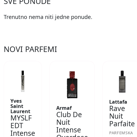
SVE PONUDE
Trenutno nema niti jedne ponude.
NOVI PARFEMI
Yves
Lattafa
Saint
Rave
Armaf
Laurent
Club De
Nuit
MYSLF
Nuit
Parfaite
EDT
Intense
Intense
PARFEMSKA