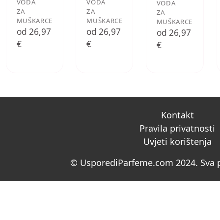
VODA
VODA
VODA
ZA
ZA
ZA
MUŠKARCE
MUŠKARCE
MUŠKARCE
od 26,97
od 26,97
od 26,97
€
€
€
Kontakt
Pravila privatnosti
Uvjeti korištenja
© UsporediParfeme.com 2024. Sva p