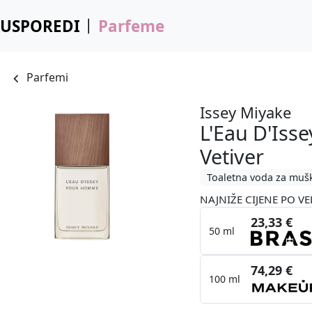
USPOREDI
Parfeme
Parfemi
Issey Miyake
L'Eau D'Is
Vetiver
Toaletna voda za muš
NAJNIŽE CIJENE PO VE
23,33 €
50 ml
74,29 €
100 ml