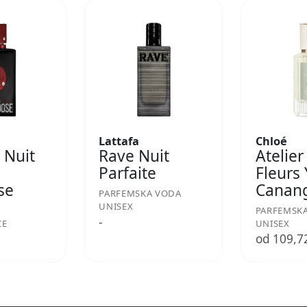
Lattafa
Chloé
 Nuit
Rave Nuit
Atelier
Parfaite
Fleurs
se
Canan
PARFEMSKA VODA
UNISEX
PARFEMSK
-
CE
UNISEX
€
od 109,7