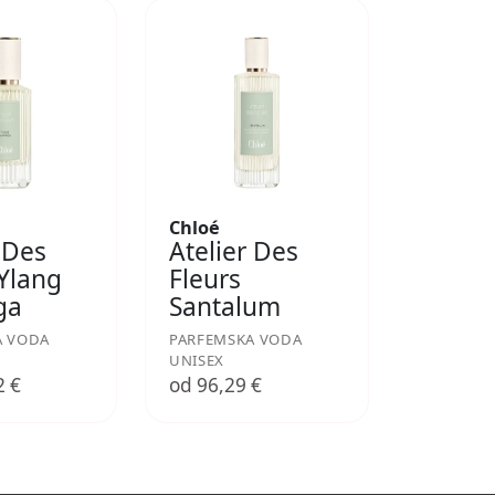
Chloé
 Des
Atelier Des
 Ylang
Fleurs
ga
Santalum
A VODA
PARFEMSKA VODA
UNISEX
2 €
od 96,29 €