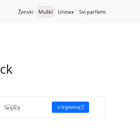
Ženski
Muški
Unisex
Svi parfemi
ack
U trgovinu