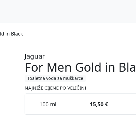
d in Black
Jaguar
For Men Gold in Bl
Toaletna voda za muškarce
NAJNIŽE CIJENE PO VELIČINI
100 ml
15,50 €