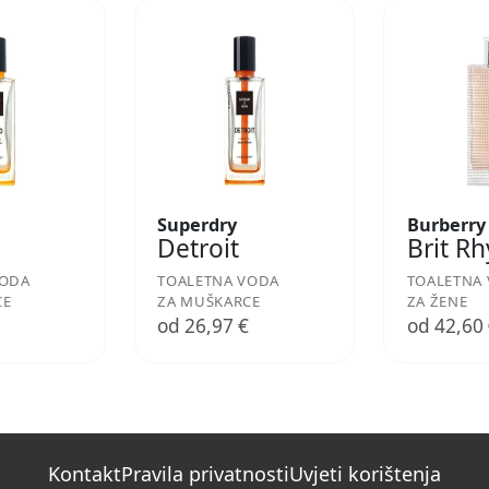
Superdry
Burberry
Detroit
Brit R
VODA
TOALETNA VODA
TOALETNA
CE
ZA MUŠKARCE
ZA ŽENE
€
od 26,97 €
od 42,60
Kontakt
Pravila privatnosti
Uvjeti korištenja