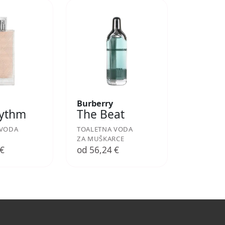
Burberry
hythm
The Beat
 VODA
TOALETNA VODA
ZA MUŠKARCE
 €
od 56,24 €