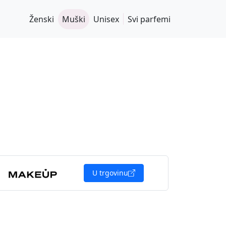
Ženski
Muški
Unisex
Svi parfemi
U trgovinu