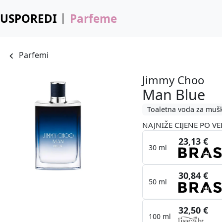
USPOREDI
Parfeme
Parfemi
Jimmy Choo
Man Blue
Toaletna voda za muš
NAJNIŽE CIJENE PO VE
23,13 €
30 ml
30,84 €
50 ml
32,50 €
100 ml