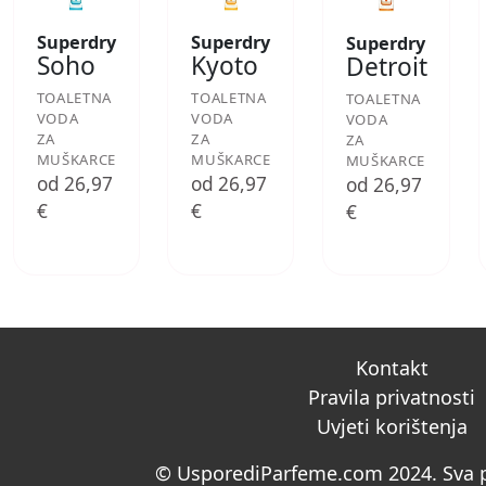
Superdry
Superdry
Superdry
Soho
Kyoto
Detroit
TOALETNA
TOALETNA
TOALETNA
VODA
VODA
VODA
ZA
ZA
ZA
MUŠKARCE
MUŠKARCE
MUŠKARCE
od 26,97
od 26,97
od 26,97
€
€
€
Kontakt
Pravila privatnosti
Uvjeti korištenja
© UsporediParfeme.com 2024. Sva p