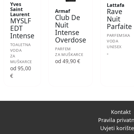
Yves
Lattafa
Saint
Rave
Armaf
Laurent
Club De
Nuit
MYSLF
Nuit
Parfaite
EDT
Intense
Intense
PARFEMSKA
Overdose
VODA
TOALETNA
UNISEX
PARFEM
VODA
-
ZA MUŠKARCE
ZA
od 49,90 €
MUŠKARCE
od 95,00
€
Kontakt
Pravila privat
Uvjeti korišt