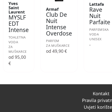
Yves
Lattafa
Saint
Rave
Armaf
Laurent
Club De
Nuit
MYSLF
Nuit
Parfaite
EDT
Intense
Intense
PARFEMSKA
Overdose
VODA
TOALETNA
UNISEX
PARFEM
VODA
-
ZA MUŠKARCE
ZA
od 49,90 €
MUŠKARCE
od 95,00
€
Kontakt
Pravila privat
Uvjeti korišt