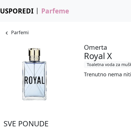
USPOREDI
Parfeme
Parfemi
Omerta
Royal X
Toaletna voda za muš
Trenutno nema nit
SVE PONUDE