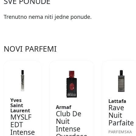
SVE PONUDE
Trenutno nema niti jedne ponude.
NOVI PARFEMI
Yves
Lattafa
Saint
Rave
Armaf
Laurent
Club De
Nuit
MYSLF
Nuit
Parfaite
EDT
Intense
Intense
PARFEMSKA