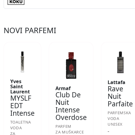
NOVI PARFEMI
Yves
Lattafa
Saint
Rave
Armaf
Laurent
Club De
Nuit
MYSLF
Nuit
Parfaite
EDT
Intense
Intense
PARFEMSKA
Overdose
VODA
TOALETNA
UNISEX
PARFEM
VODA
-
ZA MUŠKARCE
ZA