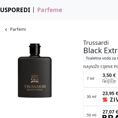
USPOREDI
Parfeme
Parfemi
Trussardi
Black Ext
Toaletna voda za
NAJNIŽE CIJENE P
3,50 €
7 ml
23,95 
30 ml
27,07 
50 ml