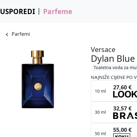
USPOREDI
Parfeme
Parfemi
Versace
Dylan Blu
Toaletna voda za mu
NAJNIŽE CIJENE PO V
27,60 €
10 ml
32,57 €
30 ml
55,00 €
50 ml