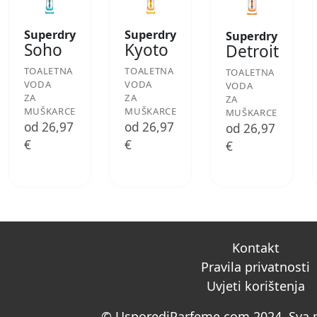
Superdry
Superdry
Superdry
Soho
Kyoto
Detroit
TOALETNA
TOALETNA
TOALETNA
VODA
VODA
VODA
ZA
ZA
ZA
MUŠKARCE
MUŠKARCE
MUŠKARCE
od 26,97
od 26,97
od 26,97
€
€
€
Kontakt
Pravila privatnosti
Uvjeti korištenja
© UsporediParfeme.com 2024. Sva p