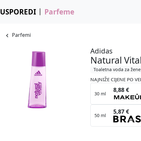
USPOREDI
Parfeme
Parfemi
Adidas
Natural Vit
Toaletna voda za žene
NAJNIŽE CIJENE PO VE
8,88 €
30 ml
5,87 €
50 ml