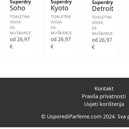
Superdry
Superdry
Superdry
Soho
Kyoto
Detroit
TOALETNA
TOALETNA
TOALETNA
VODA
VODA
VODA
ZA
ZA
ZA
MUŠKARCE
MUŠKARCE
MUŠKARCE
od 26,97
od 26,97
od 26,97
€
€
€
Kontakt
Pravila privatnosti
Uvjeti korištenja
© UsporediParfeme.com 2024. Sva p