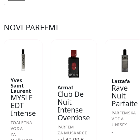
NOVI PARFEMI
Yves
Lattafa
Saint
Rave
Armaf
Laurent
Club De
Nuit
MYSLF
Nuit
Parfaite
EDT
Intense
Intense
PARFEMSKA
Overdose
VODA
TOALETNA
UNISEX
PARFEM
VODA
-
ZA MUŠKARCE
ZA
od 49,90 €