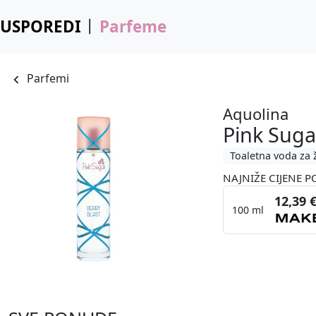
USPOREDI
Parfeme
Parfemi
Aquolina
Pink Suga
Toaletna voda za 
NAJNIŽE CIJENE P
12,39 
100 ml