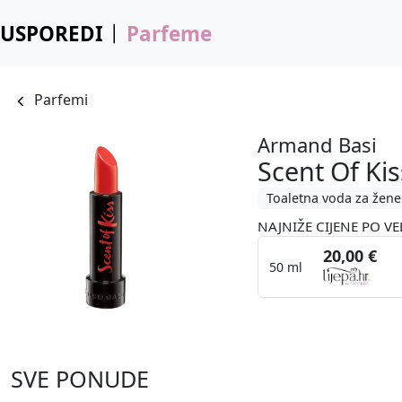
USPOREDI
Parfeme
Parfemi
Armand Basi
Scent Of Kis
Toaletna voda za žene
NAJNIŽE CIJENE PO VE
20,00 €
50 ml
SVE PONUDE