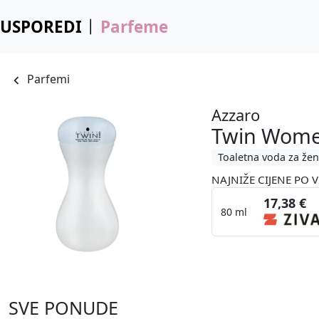
USPOREDI
Parfeme
Parfemi
Azzaro
Twin Wom
Toaletna voda za že
NAJNIŽE CIJENE PO V
17,38 €
80 ml
SVE PONUDE