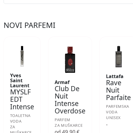
NOVI PARFEMI
Yves
Lattafa
Saint
Rave
Armaf
Laurent
Club De
Nuit
MYSLF
Nuit
Parfaite
EDT
Intense
Intense
PARFEMSKA
Overdose
VODA
TOALETNA
UNISEX
PARFEM
VODA
-
ZA MUŠKARCE
ZA
od 49,90 €
MUŠKARCE