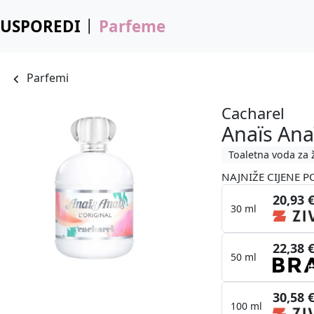
USPOREDI
Parfeme
Parfemi
Cacharel
Anaïs Anaï
Toaletna voda za 
NAJNIŽE CIJENE P
20,93 
30 ml
22,38 
50 ml
30,58 
100 ml