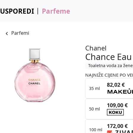
USPOREDI
Parfeme
Parfemi
Chanel
Chance Eau
Toaletna voda za žene
NAJNIŽE CIJENE PO VE
82,02 €
35 ml
109,00 €
50 ml
172,00 €
100 ml