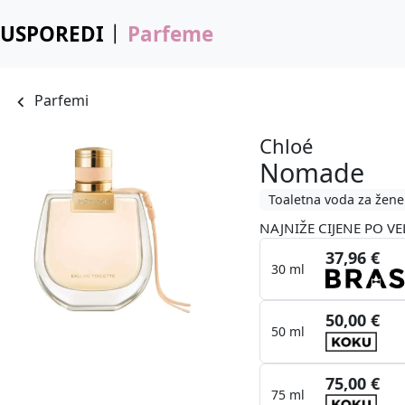
USPOREDI
Parfeme
Parfemi
Chloé
Nomade
Toaletna voda za žene
NAJNIŽE CIJENE PO VE
37,96 €
30 ml
50,00 €
50 ml
75,00 €
75 ml