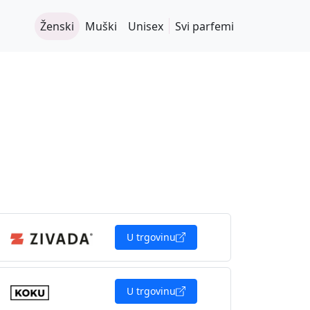
Ženski
Muški
Unisex
Svi parfemi
U trgovinu
U trgovinu