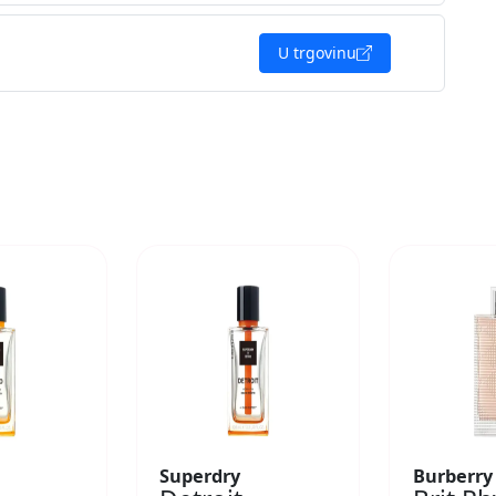
U trgovinu
Superdry
Burberry