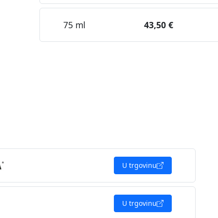
75 ml
43,50 €
U trgovinu
U trgovinu