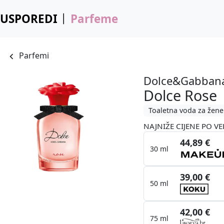
USPOREDI
Parfeme
Parfemi
Dolce&Gabban
Dolce Rose
Toaletna voda za žene
NAJNIŽE CIJENE PO VE
44,89 €
30 ml
39,00 €
50 ml
42,00 €
75 ml