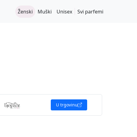
Ženski
Muški
Unisex
Svi parfemi
U trgovinu