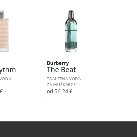
Burberry
hythm
The Beat
 VODA
TOALETNA VODA
ZA MUŠKARCE
 €
od 56,24 €