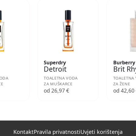
Superdry
Burberry
Detroit
Brit R
VODA
TOALETNA VODA
TOALETNA
CE
ZA MUŠKARCE
ZA ŽENE
€
od 26,97 €
od 42,60
Kontakt
Pravila privatnosti
Uvjeti korištenja