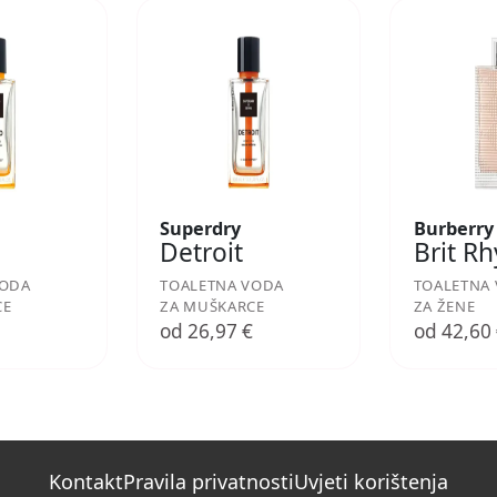
Superdry
Burberry
Detroit
Brit R
VODA
TOALETNA VODA
TOALETNA
CE
ZA MUŠKARCE
ZA ŽENE
€
od 26,97 €
od 42,60
Kontakt
Pravila privatnosti
Uvjeti korištenja