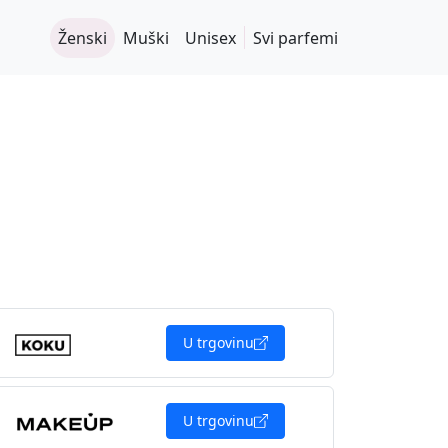
Ženski
Muški
Unisex
Svi parfemi
U trgovinu
U trgovinu