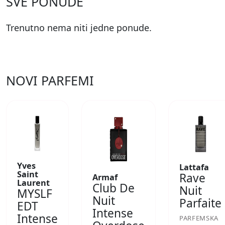
SVE PONUDE
Trenutno nema niti jedne ponude.
NOVI PARFEMI
Yves
Lattafa
Saint
Rave
Armaf
Laurent
Club De
Nuit
MYSLF
Nuit
Parfaite
EDT
Intense
Intense
PARFEMSKA