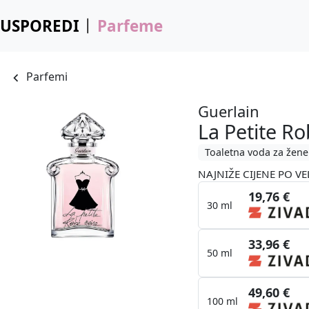
USPOREDI
Parfeme
Parfemi
Guerlain
La Petite R
Toaletna voda za žene
NAJNIŽE CIJENE PO VE
19,76 €
30 ml
33,96 €
50 ml
49,60 €
100 ml