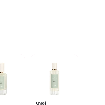
Chloé