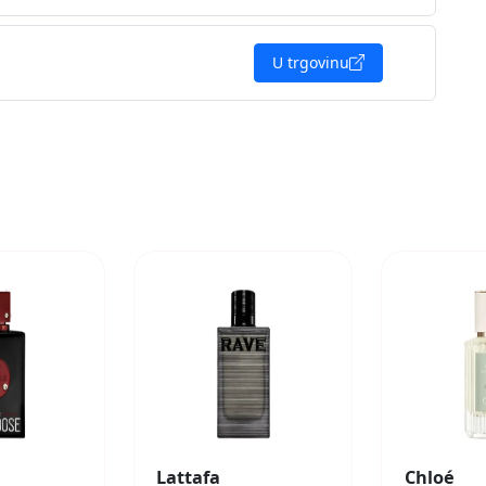
U trgovinu
Lattafa
Chloé