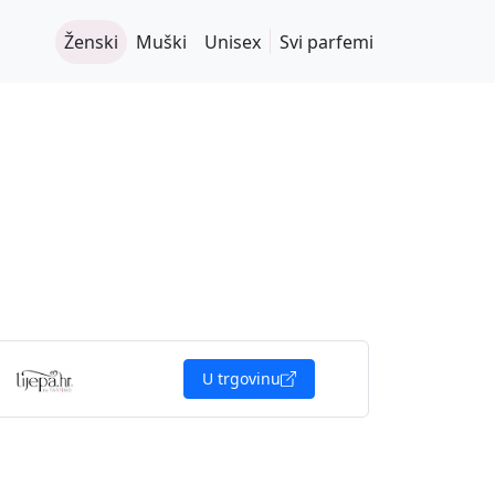
Ženski
Muški
Unisex
Svi parfemi
U trgovinu