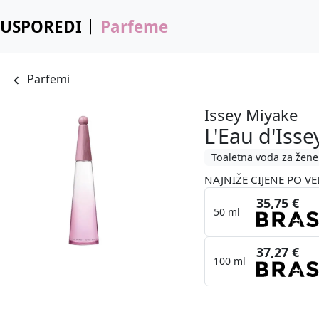
USPOREDI
Parfeme
Parfemi
Issey Miyake
L'Eau d'Isse
Toaletna voda za žene
NAJNIŽE CIJENE PO VE
35,75 €
50 ml
37,27 €
100 ml