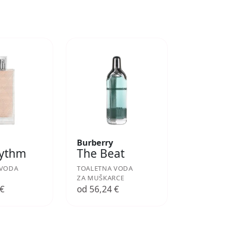
Burberry
hythm
The Beat
 VODA
TOALETNA VODA
ZA MUŠKARCE
 €
od 56,24 €