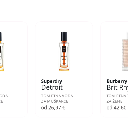
Superdry
Burberry
Detroit
Brit R
VODA
TOALETNA VODA
TOALETNA
CE
ZA MUŠKARCE
ZA ŽENE
€
od 26,97 €
od 42,60