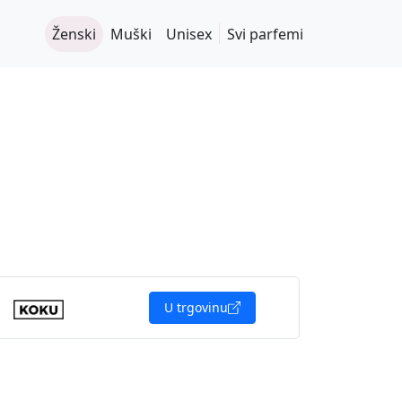
Ženski
Muški
Unisex
Svi parfemi
U trgovinu