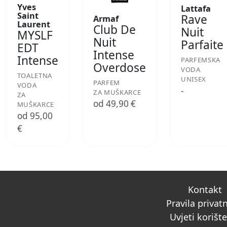
Yves
Lattafa
Saint
Rave
Armaf
Laurent
Club De
Nuit
MYSLF
Nuit
Parfaite
EDT
Intense
Intense
PARFEMSKA
Overdose
VODA
TOALETNA
UNISEX
PARFEM
VODA
-
ZA MUŠKARCE
ZA
od 49,90 €
MUŠKARCE
od 95,00
€
Kontakt
Pravila privat
Uvjeti korišt