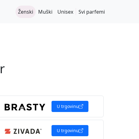
Ženski
Muški
Unisex
Svi parfemi
r
U trgovinu
U trgovinu