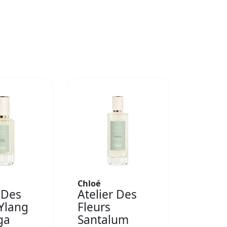
Chloé
 Des
Atelier Des
 Ylang
Fleurs
ga
Santalum