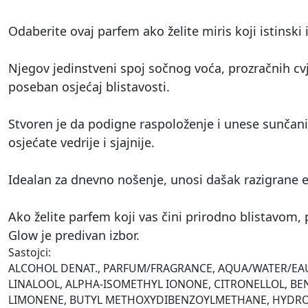
Odaberite ovaj parfem ako želite miris koji istinsk
Njegov jedinstveni spoj sočnog voća, prozračnih cvj
poseban osjećaj blistavosti.
Stvoren je da podigne raspoloženje i unese sunčani
osjećate vedrije i sjajnije.
Idealan za dnevno nošenje, unosi dašak razigrane e
Ako želite parfem koji vas čini prirodno blistavom,
Glow je predivan izbor.
Sastojci:
ALCOHOL DENAT., PARFUM/FRAGRANCE, AQUA/WATER/EA
LINALOOL, ALPHA-ISOMETHYL IONONE, CITRONELLOL, BE
LIMONENE, BUTYL METHOXYDIBENZOYLMETHANE, HYDROX