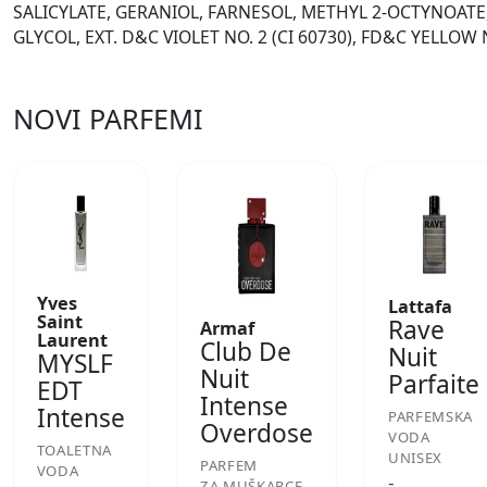
SALICYLATE, GERANIOL, FARNESOL, METHYL 2-OCTYNOATE
GLYCOL, EXT. D&C VIOLET NO. 2 (CI 60730), FD&C YELLOW N
NOVI PARFEMI
Yves
Lattafa
Saint
Rave
Armaf
Laurent
Club De
Nuit
MYSLF
Nuit
Parfaite
EDT
Intense
Intense
PARFEMSKA
Overdose
VODA
TOALETNA
UNISEX
PARFEM
VODA
-
ZA MUŠKARCE