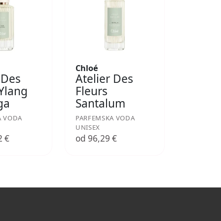
Chloé
 Des
Atelier Des
 Ylang
Fleurs
ga
Santalum
A VODA
PARFEMSKA VODA
UNISEX
2 €
od 96,29 €