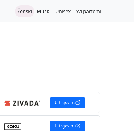
Ženski
Muški
Unisex
Svi parfemi
U trgovinu
U trgovinu