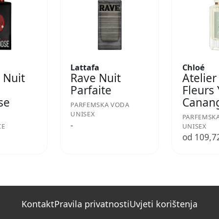
Lattafa
Chloé
 Nuit
Rave Nuit
Atelier
Parfaite
Fleurs
se
Canan
PARFEMSKA VODA
UNISEX
PARFEMSK
-
CE
UNISEX
€
od 109,7
Kontakt
Pravila privatnosti
Uvjeti korištenja