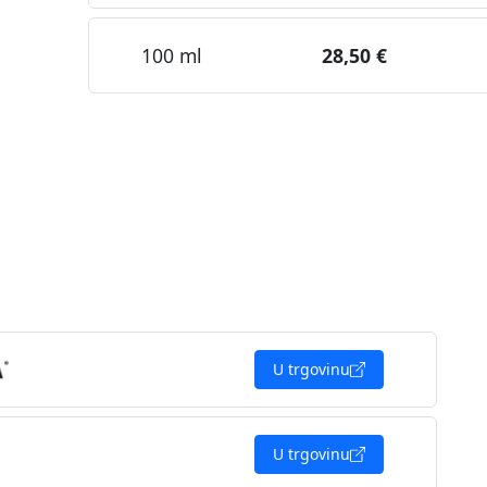
100 ml
28,50 €
U trgovinu
U trgovinu