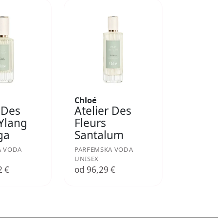
Chloé
 Des
Atelier Des
 Ylang
Fleurs
ga
Santalum
A VODA
PARFEMSKA VODA
UNISEX
2 €
od 96,29 €