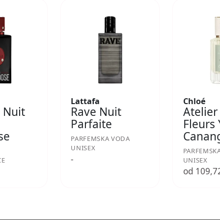
Lattafa
Chloé
 Nuit
Rave Nuit
Atelier
Parfaite
Fleurs
se
Canan
PARFEMSKA VODA
UNISEX
PARFEMSK
-
CE
UNISEX
€
od 109,7