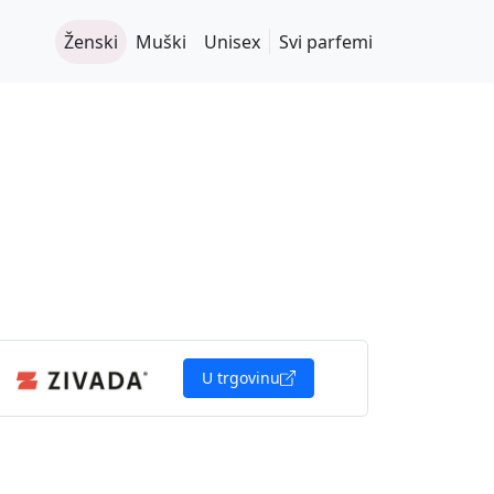
Ženski
Muški
Unisex
Svi parfemi
U trgovinu