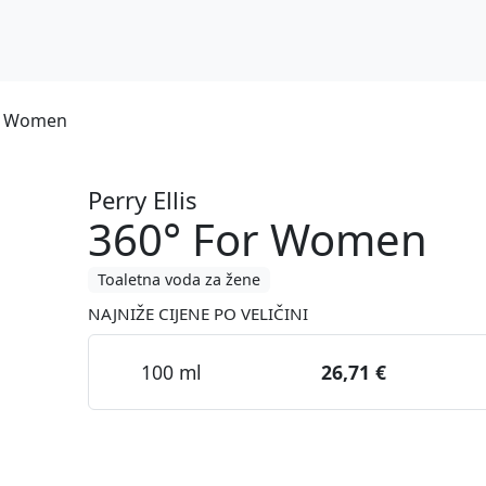
or Women
Perry Ellis
360° For Women
Toaletna voda za žene
NAJNIŽE CIJENE PO VELIČINI
100 ml
26,71 €