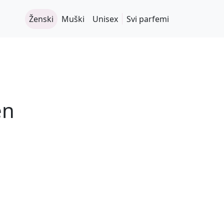
Ženski
Muški
Unisex
Svi parfemi
en