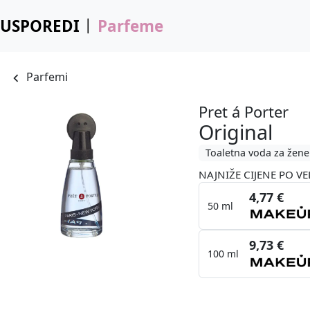
USPOREDI
Parfeme
Parfemi
Pret á Porter
Original
Toaletna voda za žene
NAJNIŽE CIJENE PO VE
4,77 €
50 ml
9,73 €
100 ml