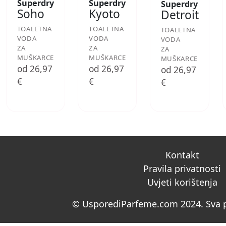
Superdry
Superdry
Superdry
Soho
Kyoto
Detroit
TOALETNA
TOALETNA
TOALETNA
VODA
VODA
VODA
ZA
ZA
ZA
MUŠKARCE
MUŠKARCE
MUŠKARCE
od 26,97
od 26,97
od 26,97
€
€
€
Kontakt
Pravila privatnosti
Uvjeti korištenja
© UsporediParfeme.com 2024. Sva p