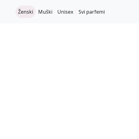
Ženski
Muški
Unisex
Svi parfemi