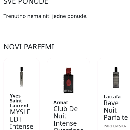
SVE PONUDE
Trenutno nema niti jedne ponude.
NOVI PARFEMI
Yves
Lattafa
Saint
Rave
Armaf
Laurent
Club De
Nuit
MYSLF
Nuit
Parfaite
EDT
Intense
Intense
PARFEMSKA