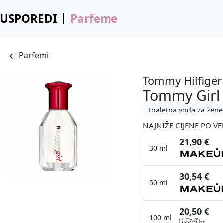
USPOREDI
Parfeme
Parfemi
Tommy Hilfiger
Tommy Girl 
Toaletna voda za žene
NAJNIŽE CIJENE PO VE
21,90 €
30 ml
30,54 €
50 ml
20,50 €
100 ml