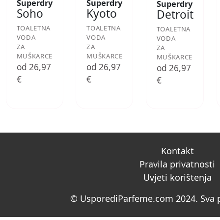
Superdry
Superdry
Superdry
Soho
Kyoto
Detroit
TOALETNA
TOALETNA
TOALETNA
VODA
VODA
VODA
ZA
ZA
ZA
MUŠKARCE
MUŠKARCE
MUŠKARCE
od 26,97
od 26,97
od 26,97
€
€
€
Kontakt
Pravila privatnosti
Uvjeti korištenja
© UsporediParfeme.com 2024. Sva p