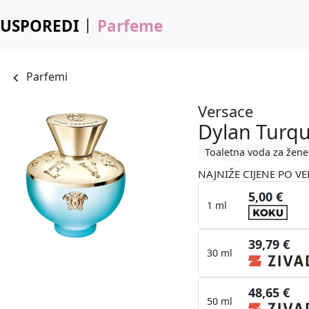
USPOREDI
Parfeme
Parfemi
Versace
Dylan Turqu
Toaletna voda za žene
NAJNIŽE CIJENE PO VE
5,00 €
1 ml
39,79 €
30 ml
48,65 €
50 ml