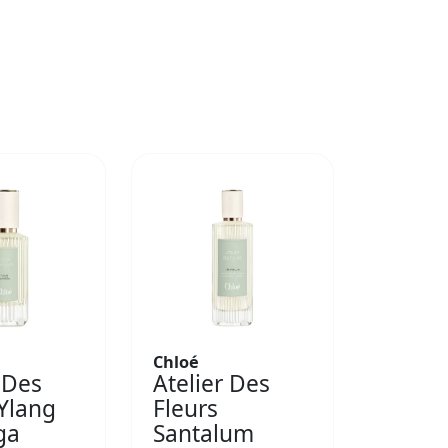
Chloé
 Des
Atelier Des
 Ylang
Fleurs
ga
Santalum