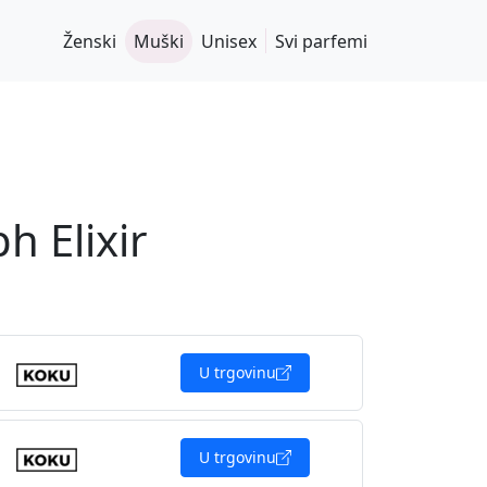
Ženski
Muški
Unisex
Svi parfemi
h Elixir
U trgovinu
U trgovinu