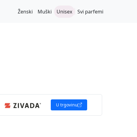
Ženski
Muški
Unisex
Svi parfemi
U trgovinu