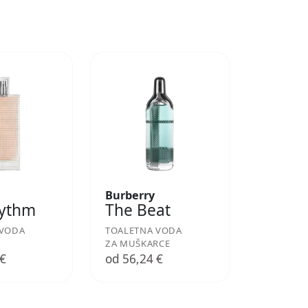
Burberry
hythm
The Beat
 VODA
TOALETNA VODA
ZA MUŠKARCE
 €
od 56,24 €