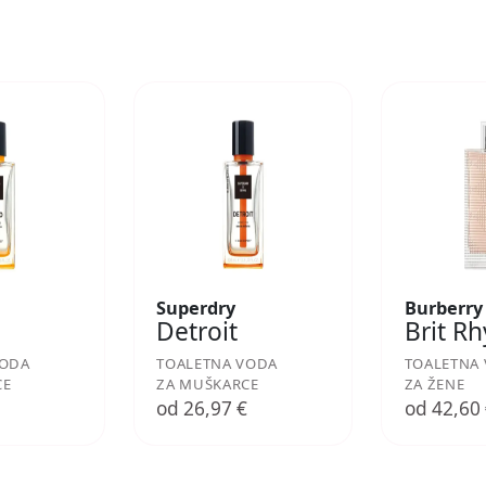
Superdry
Burberry
Detroit
Brit R
VODA
TOALETNA VODA
TOALETNA
CE
ZA MUŠKARCE
ZA ŽENE
€
od 26,97 €
od 42,60