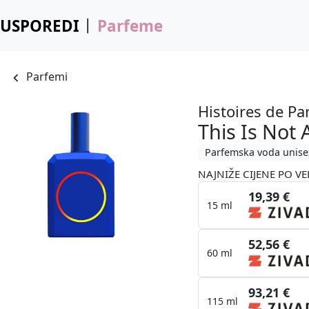
USPOREDI
Parfeme
Parfemi
Histoires de P
This Is Not 
Parfemska voda unise
NAJNIŽE CIJENE PO VE
19,39 €
15 ml
52,56 €
60 ml
93,21 €
115 ml