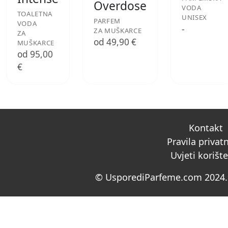
Overdose
VODA
TOALETNA
UNISEX
PARFEM
VODA
-
ZA MUŠKARCE
ZA
od 49,90 €
MUŠKARCE
od 95,00
€
Kontakt
Pravila privat
Uvjeti korišt
© UsporediParfeme.com 2024. 