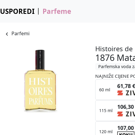
USPOREDI
Parfeme
Parfemi
Histoires de
1876 Mata
Parfemska voda z
NAJNIŽE CIJENE P
61,78 
60 ml
106,30
115 ml
107,00
120 ml